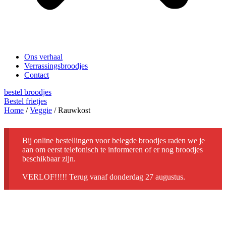
Ons verhaal
Verrassingsbroodjes
Contact
bestel broodjes
Bestel frietjes
Home
/
Veggie
/ Rauwkost
Bij online bestellingen voor belegde broodjes raden we je
aan om eerst telefonisch te informeren of er nog broodjes
beschikbaar zijn.
VERLOF!!!!! Terug vanaf donderdag 27 augustus.